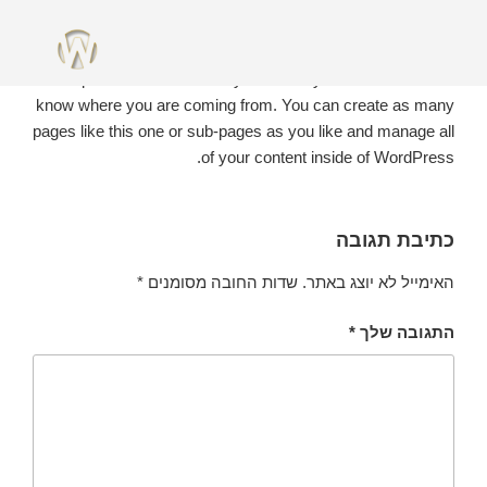
ABOUT
This is an example of a WordPress page, you could edit
this to put information about yourself or your site so readers
know where you are coming from. You can create as many
pages like this one or sub-pages as you like and manage all
of your content inside of WordPress.
כתיבת תגובה
האימייל לא יוצג באתר.
שדות החובה מסומנים
*
התגובה שלך
*