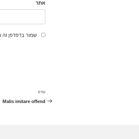
אתר
שמור בדפדפן זה א
קודם
Malis imitare offend